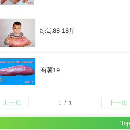
绿源88-18斤
商薯19
Top