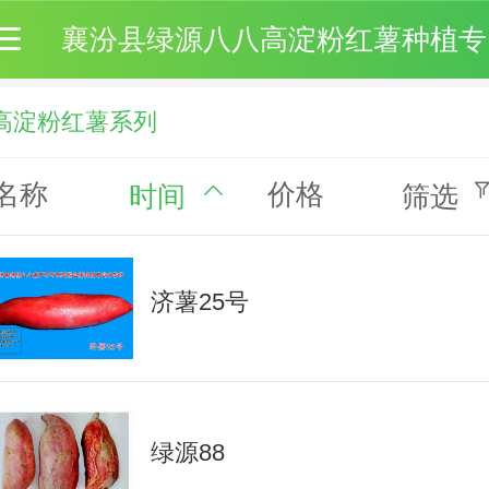
襄
高淀粉红薯系列
名称
价格
时间
筛选
济薯25号
绿源88