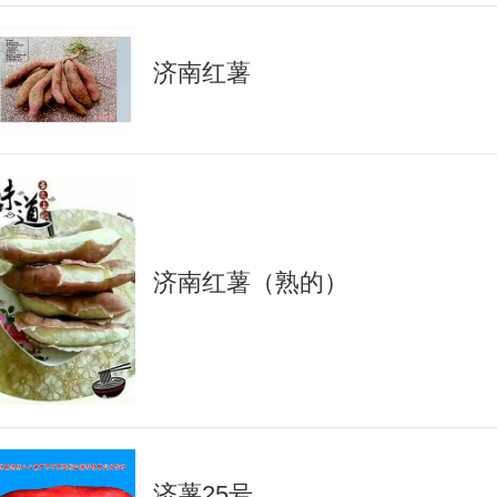
济南红薯
济南红薯（熟的）
济薯25号